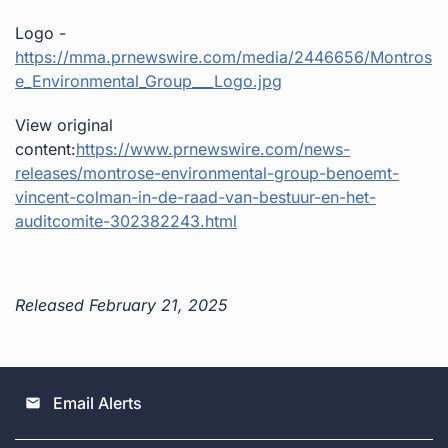
Logo -
https://mma.prnewswire.com/media/2446656/Montros
e_Environmental_Group___Logo.jpg
View original
content:
https://www.prnewswire.com/news-
releases/montrose-environmental-group-benoemt-
vincent-colman-in-de-raad-van-bestuur-en-het-
auditcomite-302382243.html
Released February 21, 2025
Email Alerts
email