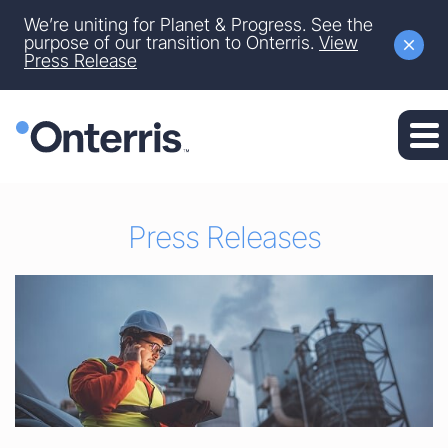
Site Announcement
We’re uniting for Planet & Progress. See the
Skip to main content
purpose of our transition to Onterris.
View
Press Release
Skip to section navigation
Skip to footer
Press Releases