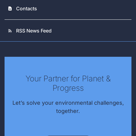
Contacts
contact_page
RSS News Feed
rss_feed
Your Partner for Planet &
Progress
Let’s solve your environmental challenges,
together.